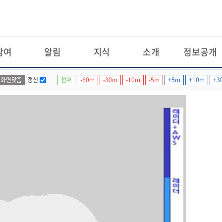
참여
알림
지식
소개
정보공개
화면맞춤
현재
-60m
-30m
-10m
-5m
+5m
+10m
+3
갱신