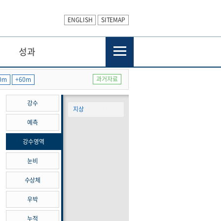
ENGLISH
SITEMAP
성과
과거자료
0m
+60m
강수
지상
예측
강수영역
눈비
수상체
우박
누적