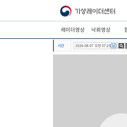
레이더영상
낙뢰영상
본
주
문
메
시간
바
뉴
로
바
가
로
기
가
기