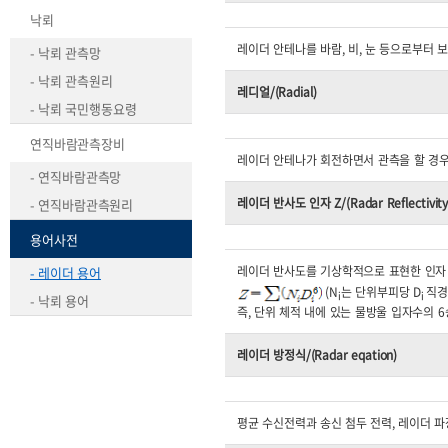
낙뢰
레이더 안테나를 바람, 비, 눈 등으로부터 
- 낙뢰 관측망
- 낙뢰 관측원리
레디얼/(Radial)
- 낙뢰 국민행동요령
연직바람관측장비
레이더 안테나가 회전하면서 관측을 할 경우,
- 연직바람관측망
레이더 반사도 인자 Z/(Radar Reflectivity 
- 연직바람관측원리
용어사전
레이더 반사도를 기상학적으로 표현한 인자
- 레이더 용어
(N
는 단위부피당 D
직경
i
i
- 낙뢰 용어
즉, 단위 체적 내에 있는 물방울 입자수의 
레이더 방정식/(Radar eqation)
평균 수신전력과 송신 첨두 전력, 레이더 파장,