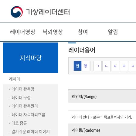
레이더영상
낙뢰영상
참여
알림
본
주
레이더용어
문
메
바
뉴
지식마당
로
바
가
로
한
영
ㄱ
ㄴ
ㄷ
ㄹ
ㅁ
기
가
기
레이더
- 레이더 관측망
레인지/(Range)
- 레이더 구성
- 레이더 관측원리
- 레이더 자료처리흐름
레이더 안테나로부터 목표물까지의 거리.
- 에코 종류
레이돔/(Radome)
- 알기쉬운 레이더 이야기