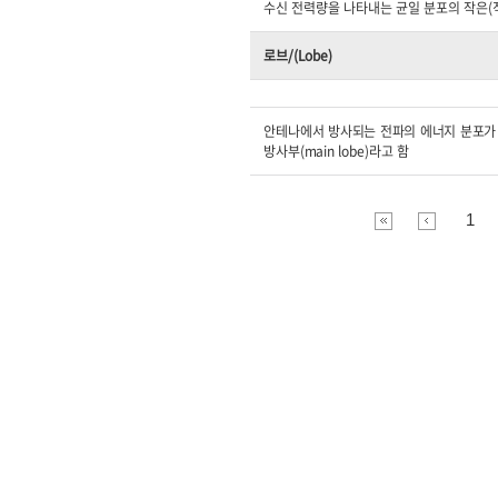
수신 전력량을 나타내는 균일 분포의 작은(직
로브/(Lobe)
안테나에서 방사되는 전파의 에너지 분포가 
방사부(main lobe)라고 함
1