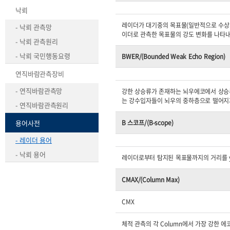
낙뢰
레이더가 대기중의 목표물(일반적으로 수상체
- 낙뢰 관측망
이더로 관측한 목표물의 강도 변화를 나타
- 낙뢰 관측원리
- 낙뢰 국민행동요령
BWER/(Bounded Weak Echo Region)
연직바람관측장비
- 연직바람관측망
강한 상승류가 존재하는 뇌우에코에서 상승류
는 강수입자들이 뇌우의 중하층으로 떨어지지
- 연직바람관측원리
용어사전
B 스코프/(B-scope)
- 레이더 용어
- 낙뢰 용어
레이더로부터 탐지된 목표물까지의 거리를 y
CMAX/(Column Max)
CMX
체적 관측의 각 Column에서 가장 강한 에