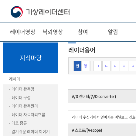
레이더영상
낙뢰영상
참여
알림
본
주
레이더용어
문
메
바
뉴
지식마당
로
바
가
로
한
영
ㄱ
ㄴ
ㄷ
ㄹ
ㅁ
기
가
기
레이더
- 레이더 관측망
A/D 컨버터/(A/D converter)
- 레이더 구성
- 레이더 관측원리
- 레이더 자료처리흐름
레이더 수신기에서 얻어지는 아날로그 신호
- 에코 종류
A 스코프/(A-scope)
- 알기쉬운 레이더 이야기