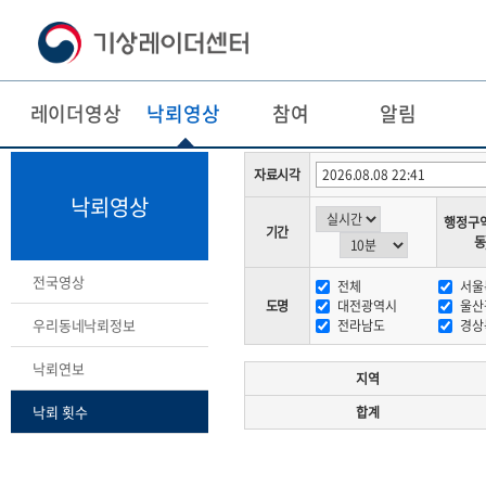
레이더영상
낙뢰영상
참여
알림
본
주
문
메
자료시각
바
뉴
낙뢰영상
로
바
행정구
가
로
기간
동
기
가
기
전국영상
전체
서울
도명
대전광역시
울산
우리동네낙뢰정보
전라남도
경상
낙뢰연보
지역
낙뢰 횟수
합계