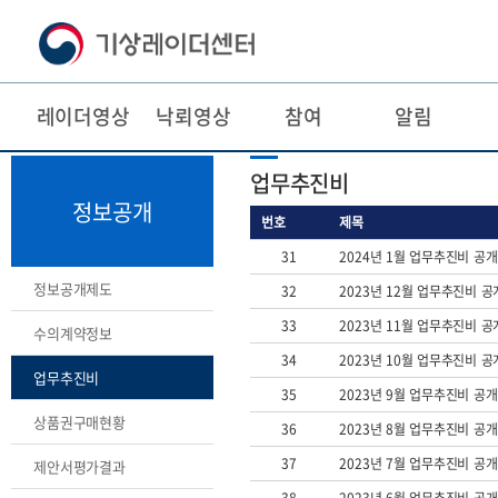
레이더영상
낙뢰영상
참여
알림
본
주
업무추진비
문
메
바
뉴
정보공개
로
바
번호
제목
가
로
31
2024년 1월 업무추진비 공
기
가
기
정보공개제도
32
2023년 12월 업무추진비 
33
2023년 11월 업무추진비 
수의계약정보
34
2023년 10월 업무추진비 
업무추진비
35
2023년 9월 업무추진비 공
상품권구매현황
36
2023년 8월 업무추진비 공
37
2023년 7월 업무추진비 공
제안서평가결과