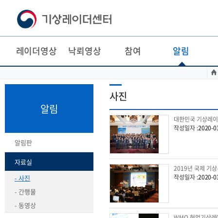
레이더영상
낙뢰영상
참여
알림
본
주
문
메
바
뉴
사진
로
바
가
로
알림
기
가
대한민국 기상레이
기
작성일자 :
2020-0
알림판
자료실
2019년 국제 기
작성일자 :
2020-0
- 사진
- 간행물
- 동영상
WMO 현업기상레이